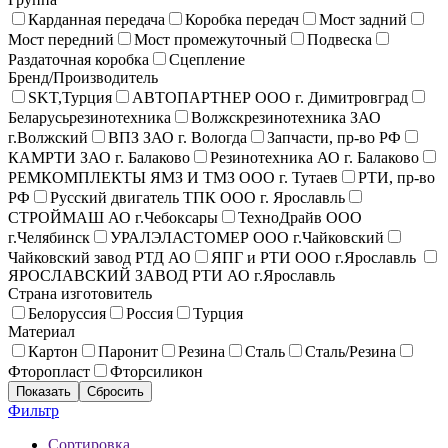
Карданная передача
Коробка передач
Мост задний
Мост передний
Мост промежуточный
Подвеска
Раздаточная коробка
Сцепление
Бренд/Производитель
SKT,Турция
АВТОПАРТНЕР ООО г. Димитровград
Беларусьрезинотехника
Волжскрезинотехника ЗАО
г.Волжский
ВПЗ ЗАО г. Вологда
Запчасти, пр-во РФ
КАМРТИ ЗАО г. Балаково
Резинотехника АО г. Балаково
РЕМКОМПЛЕКТЫ ЯМЗ И ТМЗ ООО г. Тутаев
РТИ, пр-во
РФ
Русский двигатель ТПК ООО г. Ярославль
СТРОЙМАШ АО г.Чебоксары
ТехноДрайв ООО
г.Челябинск
УРАЛЭЛАСТОМЕР ООО г.Чайковский
Чайковский завод РТД АО
ЯПГ и РТИ ООО г.Ярославль
ЯРОСЛАВСКИЙ ЗАВОД РТИ АО г.Ярославль
Страна изготовитель
Белоруссия
Россия
Турция
Материал
Картон
Паронит
Резина
Сталь
Сталь/Резина
Фторопласт
Фторсиликон
Фильтр
Сортировка