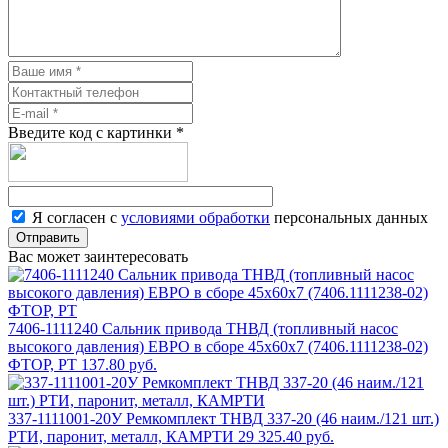
Введите код с картинки
*
Я согласен с
условиями обработки
персональных данных
Отправить
Вас может заинтересовать
7406-1111240 Сальник привода ТНВД (топливный насос
высокого давления) ЕВРО в сборе 45х60х7 (7406.1111238-02)
ФТОР, РТ
137.80 руб.
337-1111001-20У Ремкомплект ТНВД 337-20 (46 наим./121 шт.)
РТИ, паронит, металл, КАМРТИ
29 325.40 руб.