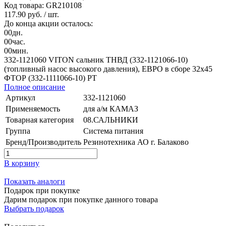
Код товара: GR210108
117.90 руб.
/ шт.
До конца акции осталось:
00
дн.
00
час.
00
мин.
332-1121060 VITON сальник ТНВД (332-1121066-10)
(топливный насос высокого давления), ЕВРО в сборе 32х45
ФТОР (332-1111066-10) РТ
Полное описание
Артикул
332-1121060
Применяемость
для а/м КАМАЗ
Товарная категория
08.САЛЬНИКИ
Группа
Система питания
Бренд/Производитель
Резинотехника АО г. Балаково
В корзину
Показать аналоги
Подарок при покупке
Дарим подарок при покупке данного товара
Выбрать подарок