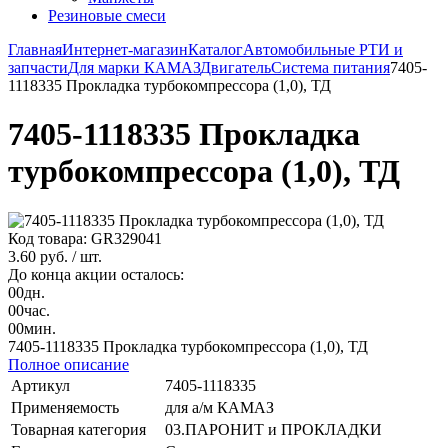
Резиновые смеси
Главная
Интернет-магазин
Каталог
Автомобильные РТИ и
запчасти
Для марки КАМАЗ
Двигатель
Система питания
7405-
1118335 Прокладка турбокомпрессора (1,0), ТД
7405-1118335 Прокладка
турбокомпрессора (1,0), ТД
Код товара: GR329041
3.60 руб.
/ шт.
До конца акции осталось:
00
дн.
00
час.
00
мин.
7405-1118335 Прокладка турбокомпрессора (1,0), ТД
Полное описание
Артикул
7405-1118335
Применяемость
для а/м КАМАЗ
Товарная категория
03.ПАРОНИТ и ПРОКЛАДКИ