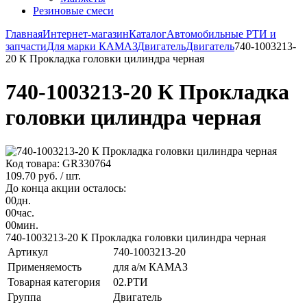
Резиновые смеси
Главная
Интернет-магазин
Каталог
Автомобильные РТИ и
запчасти
Для марки КАМАЗ
Двигатель
Двигатель
740-1003213-
20 К Прокладка головки цилиндра черная
740-1003213-20 К Прокладка
головки цилиндра черная
Код товара: GR330764
109.70 руб.
/ шт.
До конца акции осталось:
00
дн.
00
час.
00
мин.
740-1003213-20 К Прокладка головки цилиндра черная
Артикул
740-1003213-20
Применяемость
для а/м КАМАЗ
Товарная категория
02.РТИ
Группа
Двигатель