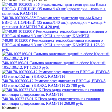
740.30-1002009-35У Ремкомплект двигателя для а/м Камаз
ЕВРО-3, ПОЛНЫЙ (35 наим./140 шт.) прокладки + кольца +
сальники, КАМРТИ
7 614.20 руб.
740.90-1013200У Ремкомплект теплообменника масляного
ЕВРО-4 (6 наим./13 шт.) РТИ + паронит, КАМРТИ
1 176.20
руб.
740-1005160-01 Сальник коленвала задний в сборе Красный
105х130х12, РТ
126.10 руб.
740.70-1002000-12 Ремкомплект двигателя ЕВРО-4, ЕВРО-5
(43 наим./152 шт.) ЛЮКС, КАМРТИ
25 788 руб.
740.30-1003213-01 К Прокладка уплотнительная головки
цилиндра армированная, КАМРТИ
268.90 руб.
Компания