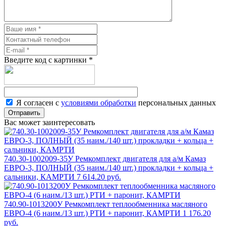
Введите код с картинки
*
Я согласен с
условиями обработки
персональных данных
Отправить
Вас может заинтересовать
740.30-1002009-35У Ремкомплект двигателя для а/м Камаз
ЕВРО-3, ПОЛНЫЙ (35 наим./140 шт.) прокладки + кольца +
сальники, КАМРТИ
7 614.20 руб.
740.90-1013200У Ремкомплект теплообменника масляного
ЕВРО-4 (6 наим./13 шт.) РТИ + паронит, КАМРТИ
1 176.20
руб.