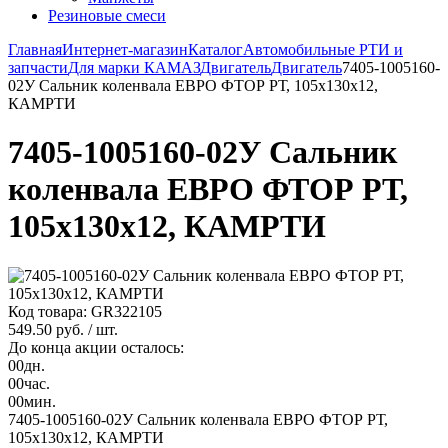
Резиновые смеси
Главная
Интернет-магазин
Каталог
Автомобильные РТИ и
запчасти
Для марки КАМАЗ
Двигатель
Двигатель
7405-1005160-
02У Сальник коленвала ЕВРО ФТОР РТ, 105х130х12,
КАМРТИ
7405-1005160-02У Сальник
коленвала ЕВРО ФТОР РТ,
105х130х12, КАМРТИ
Код товара: GR322105
549.50 руб.
/ шт.
До конца акции осталось:
00
дн.
00
час.
00
мин.
7405-1005160-02У Сальник коленвала ЕВРО ФТОР РТ,
105х130х12, КАМРТИ