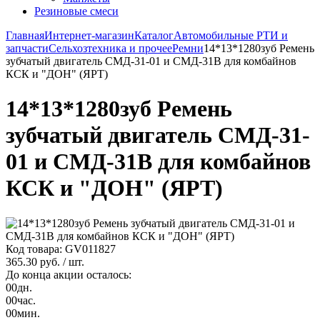
Резиновые смеси
Главная
Интернет-магазин
Каталог
Автомобильные РТИ и
запчасти
Сельхозтехника и прочее
Ремни
14*13*1280зуб Ремень
зубчатый двигатель СМД-31-01 и СМД-31В для комбайнов
КСК и "ДОН" (ЯРТ)
14*13*1280зуб Ремень
зубчатый двигатель СМД-31-
01 и СМД-31В для комбайнов
КСК и "ДОН" (ЯРТ)
Код товара: GV011827
365.30 руб.
/ шт.
До конца акции осталось:
00
дн.
00
час.
00
мин.