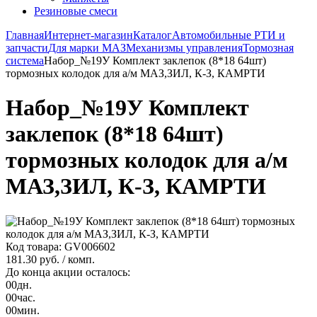
Резиновые смеси
Главная
Интернет-магазин
Каталог
Автомобильные РТИ и
запчасти
Для марки МАЗ
Механизмы управления
Тормозная
система
Набор_№19У Комплект заклепок (8*18 64шт)
тормозных колодок для а/м МАЗ,ЗИЛ, К-З, КАМРТИ
Набор_№19У Комплект
заклепок (8*18 64шт)
тормозных колодок для а/м
МАЗ,ЗИЛ, К-З, КАМРТИ
Код товара: GV006602
181.30 руб.
/ комп.
До конца акции осталось:
00
дн.
00
час.
00
мин.