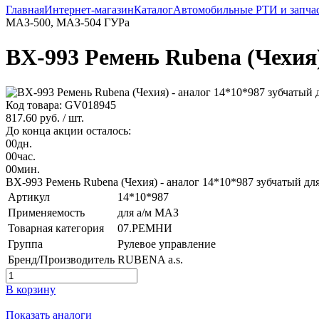
Главная
Интернет-магазин
Каталог
Автомобильные РТИ и запча
МАЗ-500, МАЗ-504 ГУРа
BX-993 Ремень Rubena (Чехия
Код товара: GV018945
817.60 руб.
/ шт.
До конца акции осталось:
00
дн.
00
час.
00
мин.
BX-993 Ремень Rubena (Чехия) - аналог 14*10*987 зубчатый д
Артикул
14*10*987
Применяемость
для а/м МАЗ
Товарная категория
07.РЕМНИ
Группа
Рулевое управление
Бренд/Производитель
RUBENA a.s.
В корзину
Показать аналоги