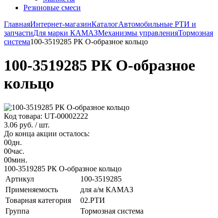
Резиновые смеси
Главная
Интернет-магазин
Каталог
Автомобильные РТИ и
запчасти
Для марки КАМАЗ
Механизмы управления
Тормозная
система
100-3519285 РК О-образное кольцо
100-3519285 РК О-образное
кольцо
Код товара: UT-00002222
3.06 руб.
/ шт.
До конца акции осталось:
00
дн.
00
час.
00
мин.
100-3519285 РК О-образное кольцо
Артикул
100-3519285
Применяемость
для а/м КАМАЗ
Товарная категория
02.РТИ
Группа
Тормозная система