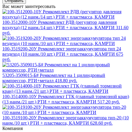
Отправить
Вас может заинтересовать
100-3512000-10У Ремкомплект РДВ (регулятор давления
воздуха) (12 наим./14 шт.) РТИ + пластмасса, КАМРТИ
311.60
руб.
100-3519200-20У Ремкомплект энергоаккумулятора тип 24
вездеход (10 наим./10 шт.) РТИ + пластмасса, КАМРТИ
675
руб.
53205-3509015-Б# Ремкомплект на 1 цилиндровый
компрессор, РТИ+металл
418.80 руб.
100-3514000-10У Ремкомплект ГТК (главный тормозной кран)
(13 наим./21 шт.) РТИ + пластмасса, КАМРТИ
517.20 руб.
100-3519100-20У Ремкомплект энергоаккумулятора тип-20 (10
наим./10 шт.) РТИ + пластмасса, КАМРТИ
628.60 руб.
Компания