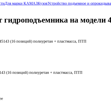
сти
Для марки КАМАЗ
Кузов
Устройство подъемное и опрокидыв
 гидроподъемника на модели 4
43 (16 позиций) полиуретан + пластмасса, ПТП
ее