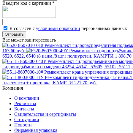
Введите код с картинки
*
Я согласен с
условиями обработки
персональных данных
Отправить
Вас может заинтересовать
163.60 руб.
6520, 6522, 6540 (8 наим./8 шт.) полиуретан, КАМРТИ
1 898.70 
гидроподъёмника на модели 43254, 45141, 53605, 55102, 55111,
пластмасса + проставка, КАМРТИ
221.70 руб.
Компания
О компании
Реквизиты
Контакты
Свидетельства и сертификаты
Сотрудники
Новости
Фирменная упаковка