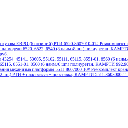
6520-8607010-01# Ремкомплект 
руб.
 65115, 8551-01, 8560 (6 наим./6 шт.) полиуретан, КАМРТИ
992.90
5511-8607000-10# Ремкомплект кра
5511-8603000-11