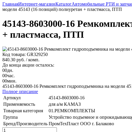
Главная
Интернет-магазин
Каталог
Автомобильные РТИ и запча
модели 45143 (16 позиций) полиуретан + пластмасса, ПТП
45143-8603000-16 Ремкомплект
+ пластмасса, ПТП
Код товара: GR329250
840.30 руб.
/ комп.
До конца акции осталось:
00
дн.
00
час.
00
мин.
45143-8603000-16 Ремкомплект гидроподъемника на модели 451
Полное описание
Артикул
45143-8603000-16
Применяемость
для а/м КАМАЗ
Товарная категория
01.РЕМКОМПЛЕКТЫ
Группа
Устройство подъемное и опрокидывающ
Бренд/Производитель
ПромТехПласт ООО г. Балаково