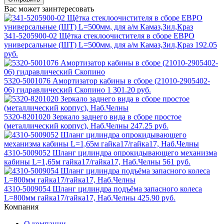
Вас может заинтересовать
341-5205900-02 Щётка стеклоочистителя в сборе ЕВРО
универсальные (ШТ) L=500мм, для а/м Камаз,Зил,Краз
192.05
руб.
5320-5001076 Амортизатор кабины в сборе (21010-2905402-
06) гидравлический Скопино
1 301.20 руб.
5320-8201020 Зеркало заднего вида в сборе простое
(металлический корпус), Наб.Челны
247.25 руб.
4310-5009052 Шланг цилиндра опрокидывающего механизма
кабины L=1,65м гайка17/гайка17, Наб.Челны
561 руб.
4310-5009054 Шланг цилиндра подъёма запасного колеса
L=800мм гайка17/гайка17, Наб.Челны
425.90 руб.
Компания
О компании