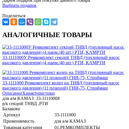
Дарим подарок при покупке данного товара
Выбрать подарок
Поделиться
АНАЛОГИЧНЫЕ ТОВАРЫ
33-1111000У Ремкомплект секций ТНВД (топливный насос
высокого давления) (4 наим./40 шт.) РТИ, КАМРТИ
33-1111000 Ремкомплект колец на ТНВД (топливный насос
высокого давления) (11 позиций) ГНИ-75, Строймаш
Описание
Характеристики
для а/м КАМАЗ 33-1111000#
р/к секций ТНВД ,РТИ
Балаково
Артикул
33-1111000
Применяемость
для а/м КАМАЗ
Товарная категория
01.РЕМКОМПЛЕКТЫ