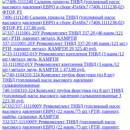
7406-1111240 Сальник привода ТНВД (топливный насос
высокого давления) ЕВРО в сборе 45х60х7 (7406.1111238-02)
ФТОР, РТ
137.80 руб.
337-1111001-20У Ремкомплект ТНВД 337-20 (46 наим./121 шт.)
РТИ, паронит, металл, КАМРТИ
29 325.40 руб.
33-1111002-01У Ремкомплект крепления ТНВД (3 наим./12
шт.) металл, медь, КАМРТИ
1 473.80 руб.
740-1104310-324 Комплект трубок форсунки (из 8 шт) ТНВД
(топливный насос высокого давления) гальванированные
3
223.30 руб.
332/337-1111000У Ремкомплект ТНВД (топливный насос
высокого давления) ЕВРО (22 наим./75 шт.) РТИ, паронит,