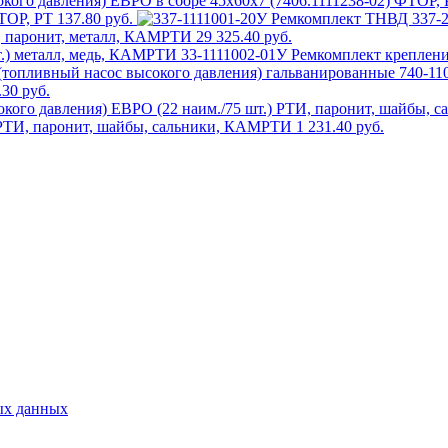
ФТОР, РТ
137.80 руб.
И, паронит, металл, КАМРТИ
29 325.40 руб.
33-1111002-01У Ремкомплект креплени
740-11
.30 руб.
) РТИ, паронит, шайбы, сальники, КАМРТИ
1 231.40 руб.
ых данных