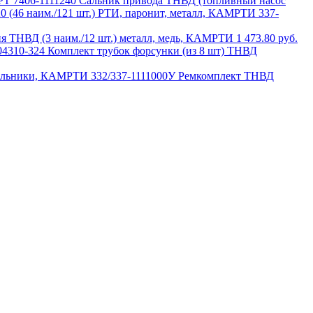
7406-1111240 Сальник привода ТНВД (топливный насос
337-
я ТНВД (3 наим./12 шт.) металл, медь, КАМРТИ
1 473.80 руб.
04310-324 Комплект трубок форсунки (из 8 шт) ТНВД
332/337-1111000У Ремкомплект ТНВД