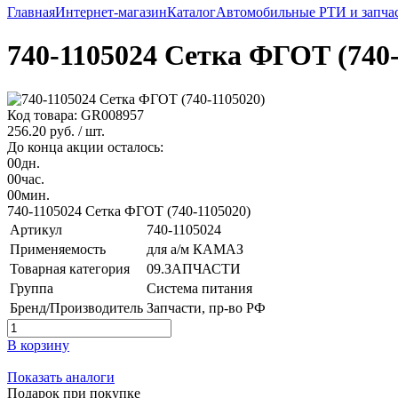
Главная
Интернет-магазин
Каталог
Автомобильные РТИ и запча
740-1105024 Сетка ФГОТ (740-
Код товара: GR008957
256.20 руб.
/ шт.
До конца акции осталось:
00
дн.
00
час.
00
мин.
740-1105024 Сетка ФГОТ (740-1105020)
Артикул
740-1105024
Применяемость
для а/м КАМАЗ
Товарная категория
09.ЗАПЧАСТИ
Группа
Система питания
Бренд/Производитель
Запчасти, пр-во РФ
В корзину
Показать аналоги
Подарок при покупке