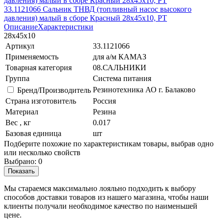
33.1121066 Сальник ТНВД (топливный насос высокого
давления) малый в сборе Красный 28х45х10, РТ
Описание
Характеристики
28х45х10
Артикул
33.1121066
Применяемость
для а/м КАМАЗ
Товарная категория
08.САЛЬНИКИ
Группа
Система питания
Резинотехника АО г. Балаково
Бренд/Производитель
Страна изготовитель
Россия
Материал
Резина
Вес , кг
0.017
Базовая единица
шт
Подберите похожие по характеристикам товары, выбрав одно
или несколько свойств
Выбрано:
0
Показать
Мы стараемся максимально лояльно подходить к выбору
способов доставки товаров из нашего магазина, чтобы наши
клиенты получали необходимое качество по наименьшей
цене.