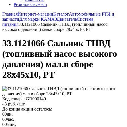
Резиновые смеси
Главная
Интернет-магазин
Каталог
Автомобильные РТИ и
запчасти
Для марки КАМАЗ
Двигатель
Система
питания
33.1121066 Сальник ТНВД (топливный насос
высокого давления) мал.в сборе 28х45х10, РТ
33.1121066 Сальник ТНВД
(топливный насос высокого
давления) мал.в сборе
28х45х10, РТ
Код товара: GR000149
43 руб.
/ шт.
До конца акции осталось:
00
дн.
00
час.
00
мин.