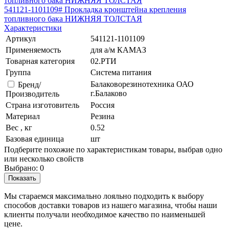
541121-1101109# Прокладка кронштейна крепления
топливного бака НИЖНЯЯ ТОЛСТАЯ
Характеристики
Артикул
541121-1101109
Применяемость
для а/м КАМАЗ
Товарная категория
02.РТИ
Группа
Система питания
Балаковорезинотехника ОАО
Бренд/
г.Балаково
Производитель
Страна изготовитель
Россия
Материал
Резина
Вес , кг
0.52
Базовая единица
шт
Подберите похожие по характеристикам товары, выбрав одно
или несколько свойств
Выбрано:
0
Показать
Мы стараемся максимально лояльно подходить к выбору
способов доставки товаров из нашего магазина, чтобы наши
клиенты получали необходимое качество по наименьшей
цене.