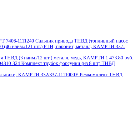
7406-1111240 Сальник привода ТНВД (топливный насос
337-
я ТНВД (3 наим./12 шт.) металл, медь, КАМРТИ
1 473.80 руб.
04310-324 Комплект трубок форсунки (из 8 шт) ТНВД
332/337-1111000У Ремкомплект ТНВД