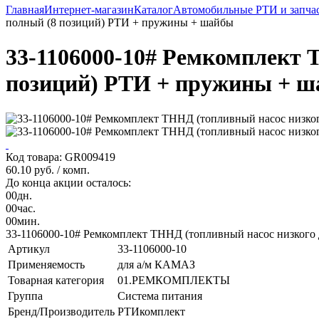
Главная
Интернет-магазин
Каталог
Автомобильные РТИ и запча
полный (8 позиций) РТИ + пружины + шайбы
33-1106000-10# Ремкомплект 
позиций) РТИ + пружины + 
Код товара: GR009419
60.10 руб.
/ комп.
До конца акции осталось:
00
дн.
00
час.
00
мин.
33-1106000-10# Ремкомплект ТННД (топливный насос низкого
Артикул
33-1106000-10
Применяемость
для а/м КАМАЗ
Товарная категория
01.РЕМКОМПЛЕКТЫ
Группа
Система питания
Бренд/Производитель
РТИкомплект