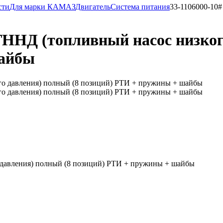
сти
Для марки КАМАЗ
Двигатель
Система питания
33-1106000-10
ТННД (топливный насос низког
шайбы
 давления) полный (8 позиций) РТИ + пружины + шайбы