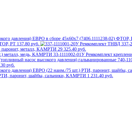
ФТОР, РТ
137.80 руб.
И, паронит, металл, КАМРТИ
29 325.40 руб.
33-1111002-01У Ремкомплект креплени
740-11
.30 руб.
) РТИ, паронит, шайбы, сальники, КАМРТИ
1 231.40 руб.