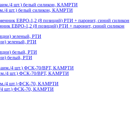
им./4 шт.) белый силикон, КАМРТИ
енник ЕВРО-1,2 (8 позиций) РТИ + паронит, синий силикон
ии) зеленый, РТИ
ии) белый, РТИ
им./4 шт.) ФСК-70/ВРТ, КАМРТИ
./4 шт.) ФСК-70, КАМРТИ