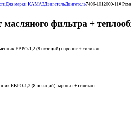
сти
Для марки КАМАЗ
Двигатель
Двигатель
7406-1012000-11# Рем
т масляного фильтра + теплооб
нник ЕВРО-1,2 (8 позиций) паронит + силикон