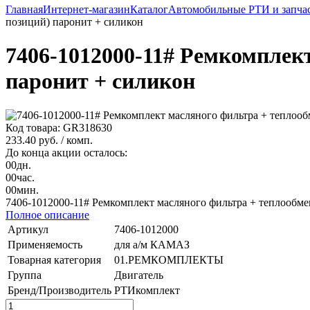
Главная
Интернет-магазин
Каталог
Автомобильные РТИ и запча
позиций) паронит + силикон
7406-1012000-11# Ремкомплек
паронит + силикон
Код товара: GR318630
233.40 руб.
/ комп.
До конца акции осталось:
00
дн.
00
час.
00
мин.
7406-1012000-11# Ремкомплект масляного фильтра + теплообме
Полное описание
Артикул
7406-1012000
Применяемость
для а/м КАМАЗ
Товарная категория
01.РЕМКОМПЛЕКТЫ
Группа
Двигатель
Бренд/Производитель
РТИкомплект