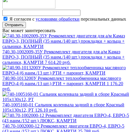
Я согласен с
условиями обработки
персональных данных
Отправить
Вас может заинтересовать
740.30-1002009-35У Ремкомплект двигателя для а/м Камаз
ЕВРО-3, ПОЛНЫЙ (35 наим./140 шт.) прокладки + кольца +
сальники, КАМРТИ
7 614.20 руб.
740.90-1013200У Ремкомплект теплообменника масляного
ЕВРО-4 (6 наим./13 шт.) РТИ + паронит, КАМРТИ
1 176.20
руб.
740-1005160-01 Сальник коленвала задний в сборе Красный
105х130х12, РТ
126.10 руб.
740.70-1002000-12 Ремкомплект двигателя ЕВРО-4, ЕВРО-5
(43 наим./152 шт.) ЛЮКС, КАМРТИ
25 788 руб.