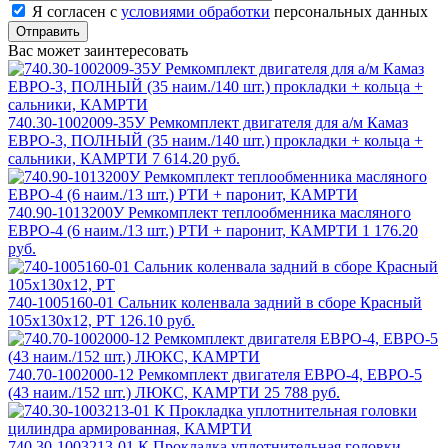
Я согласен с
условиями обработки
персональных данных
Отправить
Вас может заинтересовать
740.30-1002009-35У Ремкомплект двигателя для а/м Камаз
ЕВРО-3, ПОЛНЫЙ (35 наим./140 шт.) прокладки + кольца +
сальники, КАМРТИ
7 614.20 руб.
740.90-1013200У Ремкомплект теплообменника масляного
ЕВРО-4 (6 наим./13 шт.) РТИ + паронит, КАМРТИ
1 176.20
руб.
740-1005160-01 Сальник коленвала задний в сборе Красный
105х130х12, РТ
126.10 руб.
740.70-1002000-12 Ремкомплект двигателя ЕВРО-4, ЕВРО-5
(43 наим./152 шт.) ЛЮКС, КАМРТИ
25 788 руб.
740.30-1003213-01 К Прокладка уплотнительная головки