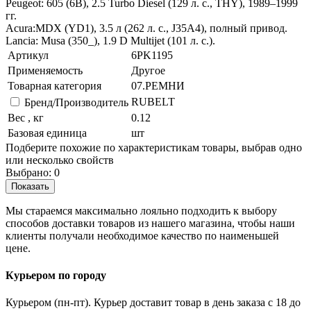
Peugeot: 605 (6B), 2.5 Turbo Diesel (129 л. с., THY), 1989–1999
гг.
Acura:MDX (YD1), 3.5 л (262 л. с., J35A4), полный привод.
Lancia: Musa (350_), 1.9 D Multijet (101 л. с.).
Артикул
6PK1195
Применяемость
Другое
Товарная категория
07.РЕМНИ
RUBELT
Бренд/Производитель
Вес , кг
0.12
Базовая единица
шт
Подберите похожие по характеристикам товары, выбрав одно
или несколько свойств
Выбрано:
0
Показать
Мы стараемся максимально лояльно подходить к выбору
способов доставки товаров из нашего магазина, чтобы наши
клиенты получали необходимое качество по наименьшей
цене.
Курьером по городу
Курьером (пн-пт). Курьер доставит товар в день заказа с 18 до