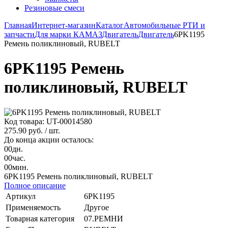
Резиновые смеси
Главная
Интернет-магазин
Каталог
Автомобильные РТИ и
запчасти
Для марки КАМАЗ
Двигатель
Двигатель
6PK1195
Ремень поликлиновый, RUBELT
6PK1195 Ремень
поликлиновый, RUBELT
Код товара: UT-00014580
275.90 руб.
/ шт.
До конца акции осталось:
00
дн.
00
час.
00
мин.
6PK1195 Ремень поликлиновый, RUBELT
Полное описание
Артикул
6PK1195
Применяемость
Другое
Товарная категория
07.РЕМНИ