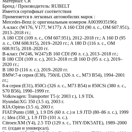
Материал: CR
Бренд / Производитель: RUBELT
Имеется сертификат соответствия
Применяется в легковых автомобилях марок :
Mercedes‑Benz (с оригинальным номером A0039935196):
A‑класс (W176, V177, W177): A 160 CDI (90 л. с., OM 607.951),
2013–2018 гг.;
A 180 CDI (109 л. с., OM 607.951), 2012–2018 гг.; A 160 D (95
л. с., OM 608.915), 2019–2020 гг.; A 180 D (116 л. с., OM
608.915), 2018–2020 гг.
B‑класс (W246, W247):B 160 CDI (90 л. с.), 2013–2018 гг.;
B 180 CDI (109 л. с.), 2013–2018 гг.;B 160 D (95 л. с.), 2019–
2020 гг.;
B 180 D (116 л. с.), 2019–2020 гг.
BMW:7‑я серия (E38), 750i/iL (326 л. с., M73 B54), 1994–2001
гг.;
8‑я серия (E31), 850Ci (326 л. с., M73 B54) и 850CSi (380 л. с.,
S70 B56), 1990–1999 гг.
Volkswagen: Transporter T5 (с 2003 г.), 1.9 TDi.
Hyundai:XG 350 (3.5 л), 2003 г.
KIA:Opirus (3.5 л), 2003 г.
FIAT:Punto (188_), 1.9 DS (60 л. с.) и 1.9 JTD (80–86 л. с.), 1999
г.; Idea (350_), 1.9 JTD (101 л. с.).
Citroen:XM (Y4), 2.5 TD (129 л. с., THY/DK5ATE), 1989–2000
гг. (седан и универсал).