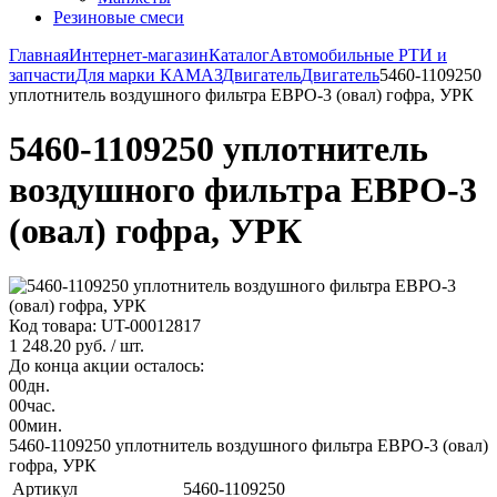
Резиновые смеси
Главная
Интернет-магазин
Каталог
Автомобильные РТИ и
запчасти
Для марки КАМАЗ
Двигатель
Двигатель
5460-1109250
уплотнитель воздушного фильтра ЕВРО-3 (овал) гофра, УРК
5460-1109250 уплотнитель
воздушного фильтра ЕВРО-3
(овал) гофра, УРК
Код товара: UT-00012817
1 248.20 руб.
/ шт.
До конца акции осталось:
00
дн.
00
час.
00
мин.
5460-1109250 уплотнитель воздушного фильтра ЕВРО-3 (овал)
гофра, УРК
Артикул
5460-1109250