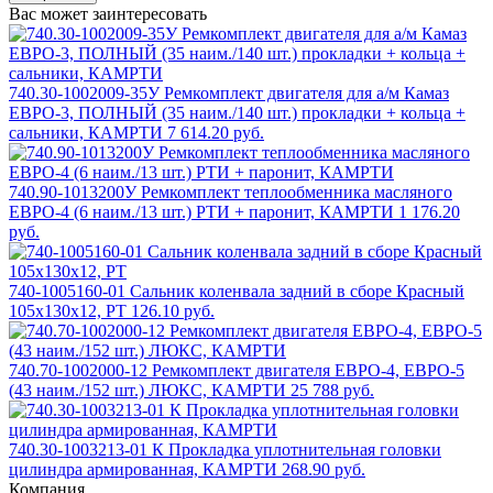
Вас может заинтересовать
740.30-1002009-35У Ремкомплект двигателя для а/м Камаз
ЕВРО-3, ПОЛНЫЙ (35 наим./140 шт.) прокладки + кольца +
сальники, КАМРТИ
7 614.20 руб.
740.90-1013200У Ремкомплект теплообменника масляного
ЕВРО-4 (6 наим./13 шт.) РТИ + паронит, КАМРТИ
1 176.20
руб.
740-1005160-01 Сальник коленвала задний в сборе Красный
105х130х12, РТ
126.10 руб.
740.70-1002000-12 Ремкомплект двигателя ЕВРО-4, ЕВРО-5
(43 наим./152 шт.) ЛЮКС, КАМРТИ
25 788 руб.
740.30-1003213-01 К Прокладка уплотнительная головки
цилиндра армированная, КАМРТИ
268.90 руб.
Компания