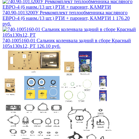
740.90-1013200У Ремкомплект теплообменника масляного
ЕВРО-4 (6 наим./13 шт.) РТИ + паронит, КАМРТИ
1 176.20
руб.
740-1005160-01 Сальник коленвала задний в сборе Красный
105х130х12, РТ
126.10 руб.