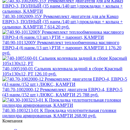
740.30-1002009-35У Ремкомплект двигателя для а/м Камаз
ЕВРО-3, ПОЛНЫЙ (35 наим./140 шт.) прокладки + кольца +
сальники, КАМРТИ
7 614.20 руб.
740.90-1013200У Ремкомплект теплообменника масляного
ЕВРО-4 (6 наим./13 шт.) РТИ + паронит, КАМРТИ
1 176.20
руб.
740-1005160-01 Сальник коленвала задний в сборе Красный
105х130х12, РТ
126.10 руб.
740.70-1002000-12 Ремкомплект двигателя ЕВРО-4, ЕВРО-5
(43 наим./152 шт.) ЛЮКС, КАМРТИ
25 788 руб.
740.30-1003213-01 К Прокладка уплотнительная головки
цилиндра армированная, КАМРТИ
268.90 руб.
Компания